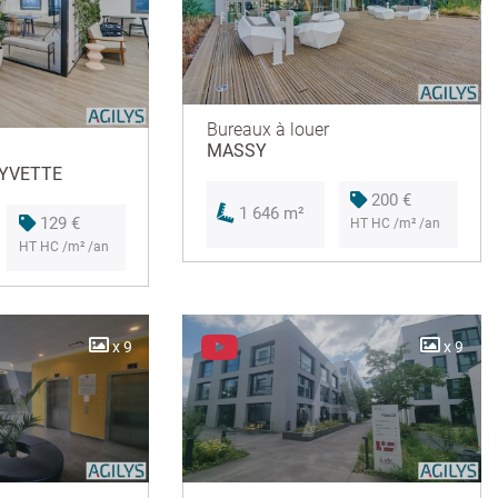
Bureaux à louer
MASSY
 YVETTE
200 €
1 646 m²
129 €
HT HC /m² /an
HT HC /m² /an
x 9
x 9