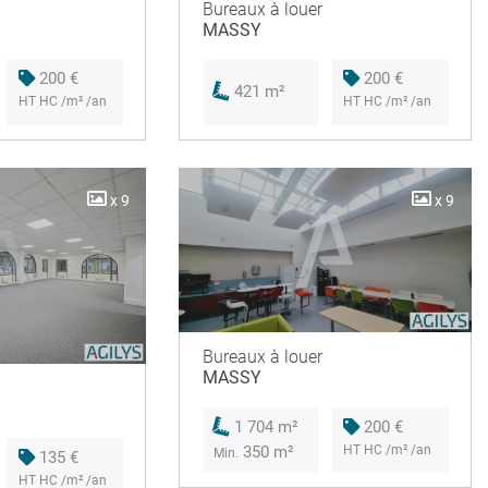
Bureaux à louer
MASSY
200 €
200 €
421 m²
HT HC /m² /an
HT HC /m² /an
x 9
x 9
Bureaux à louer
MASSY
200 €
1 704 m²
HT HC /m² /an
350 m²
Min.
135 €
HT HC /m² /an