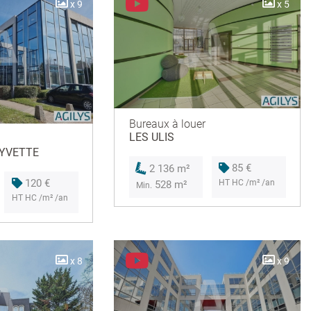
x 9
x 5
Bureaux à louer
LES ULIS
 YVETTE
85 €
2 136 m²
120 €
HT HC /m² /an
528 m²
Min.
HT HC /m² /an
x 8
x 9