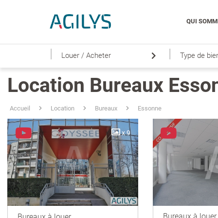
QUI SOMM
|
|
Louer / Acheter
Type de bie
Location Bureaux Esso
Accueil
Location
Bureaux
Essonne
x 9
Bureaux à louer
Bureaux à louer