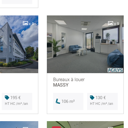
x 9
x 9
Bureaux à louer
MASSY
195 €
130 €
106 m²
HT HC /m² /an
HT HC /m² /an