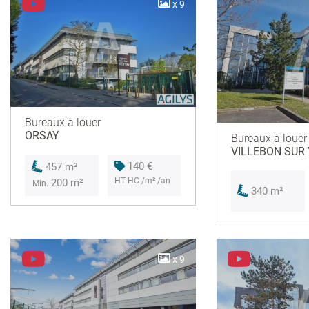
x 9
Bureaux à louer
ORSAY
Bureaux à louer
VILLEBON SUR
140 €
457 m²
HT HC /m² /an
200 m²
Min.
340 m²
x 9