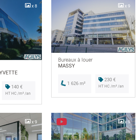
x 8
x 9
Bureaux à louer
MASSY
 YVETTE
230 €
1 626 m²
140 €
HT HC /m² /an
HT HC /m² /an
x 9
x 9