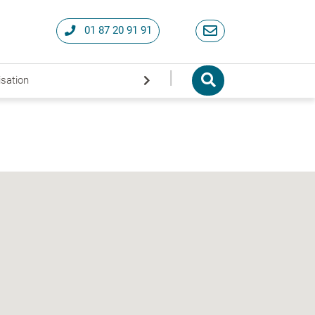
01 87 20 91 91
|
isation