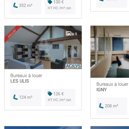
130 €
352 m²
HT HC /m² /an
x 9
Bureaux à louer
LES ULIS
Bureaux à louer
IGNY
126 €
124 m²
HT HC /m² /an
208 m²