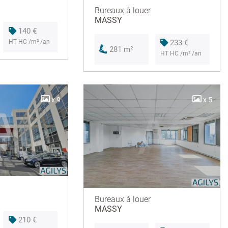
Bureaux à louer
MASSY
140 €
HT HC /m² /an
233 €
281 m²
HT HC /m² /an
x 9
x 5
Bureaux à louer
MASSY
210 €