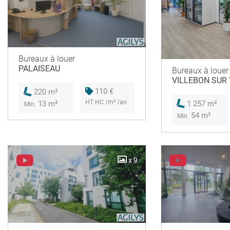
Bureaux à louer
PALAISEAU
Bureaux à louer
VILLEBON SUR
110 €
220 m²
HT HC /m² /an
13 m²
1 257 m²
Min.
54 m²
Min.
x 9