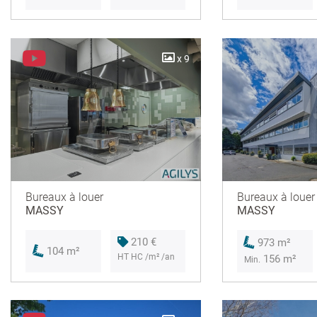
x 9
Bureaux à louer
Bureaux à louer
MASSY
MASSY
210 €
973 m²
104 m²
HT HC /m² /an
156 m²
Min.