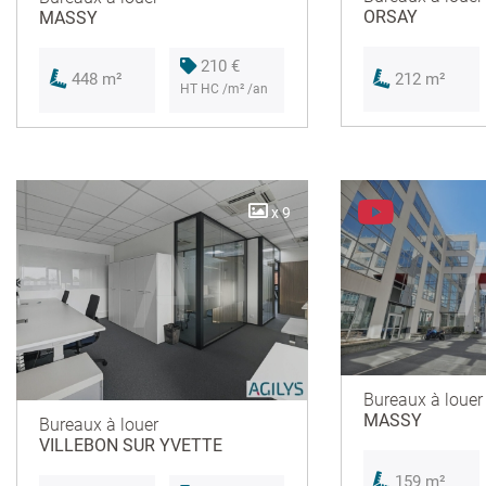
ORSAY
MASSY
210 €
212 m²
448 m²
HT HC /m² /an
x 9
Bureaux à louer
MASSY
Bureaux à louer
VILLEBON SUR YVETTE
159 m²