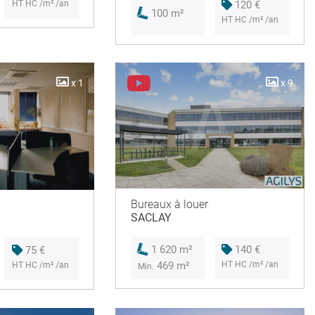
HT HC /m² /an
120 €
100 m²
HT HC /m² /an
x 1
x 9
Bureaux à louer
SACLAY
140 €
1 620 m²
75 €
HT HC /m² /an
469 m²
HT HC /m² /an
Min.