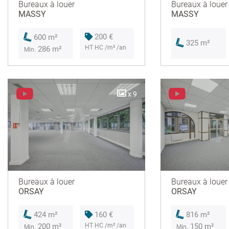
Bureaux à louer
Bureaux à louer
MASSY
MASSY
200 €
600 m²
325 m²
HT HC /m² /an
286 m²
Min.
x 9
Bureaux à louer
Bureaux à louer
ORSAY
ORSAY
160 €
424 m²
816 m²
HT HC /m² /an
200 m²
150 m²
Min.
Min.