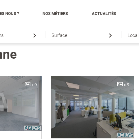
ES NOUS ?
NOS MÉTIERS
ACTUALITÉS
|
|
ns
Surface
Local
nne
x 9
x 9