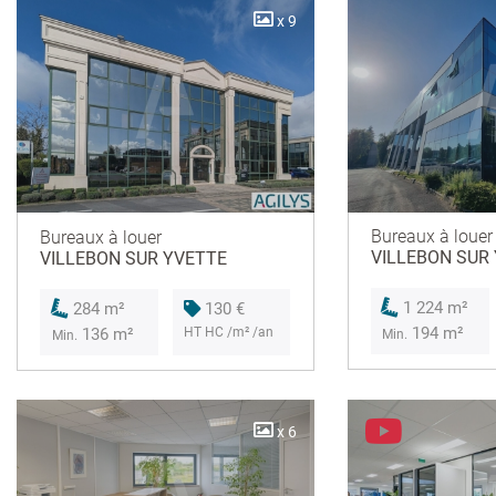
x 9
Bureaux à louer
Bureaux à louer
VILLEBON SUR
VILLEBON SUR YVETTE
1 224 m²
130 €
284 m²
194 m²
HT HC /m² /an
136 m²
Min.
Min.
x 6