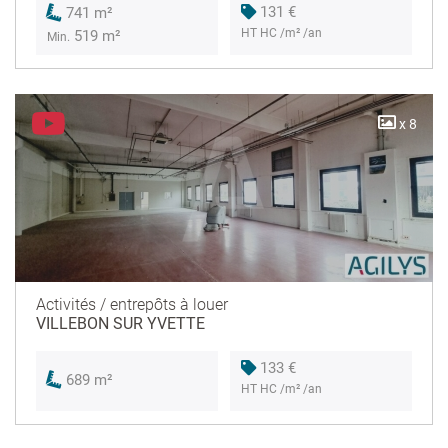
131 €
741 m²
HT HC /m² /an
519 m²
Min.
x 8
Activités / entrepôts à louer
VILLEBON SUR YVETTE
133 €
689 m²
HT HC /m² /an