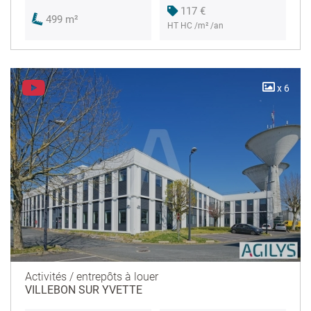
117 €
499 m²
HT HC /m² /an
x 6
Activités / entrepôts à louer
VILLEBON SUR YVETTE