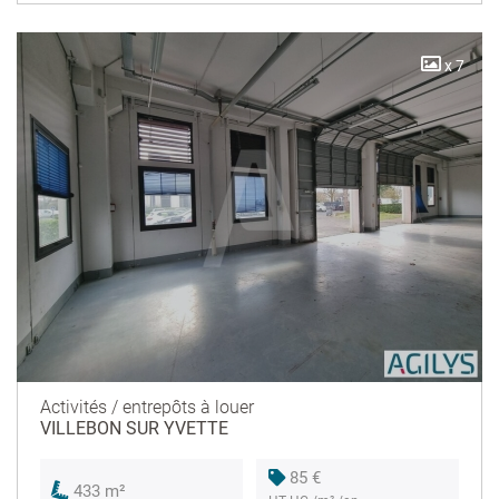
x 7
Activités / entrepôts à louer
VILLEBON SUR YVETTE
85 €
433 m²