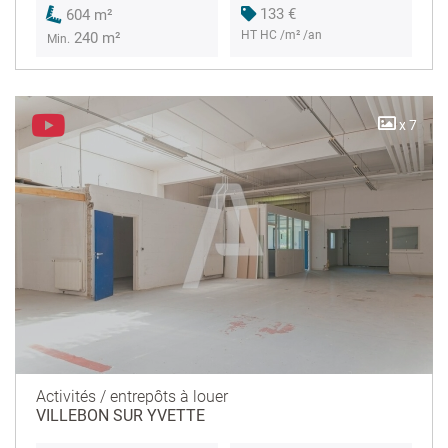
133 €
604 m²
HT HC /m² /an
240 m²
Min.
x 7
Activités / entrepôts à louer
VILLEBON SUR YVETTE