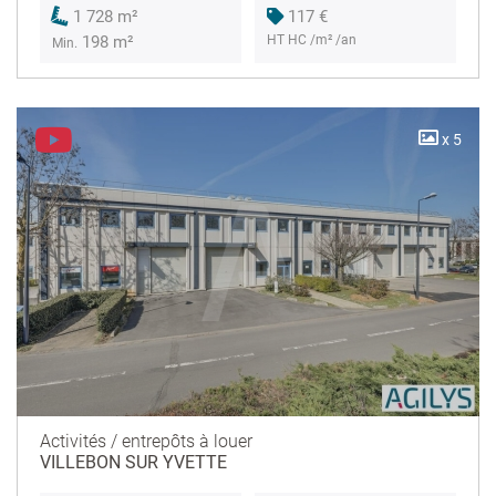
117 €
1 728 m²
HT HC /m² /an
198 m²
Min.
x 5
Activités / entrepôts à louer
VILLEBON SUR YVETTE