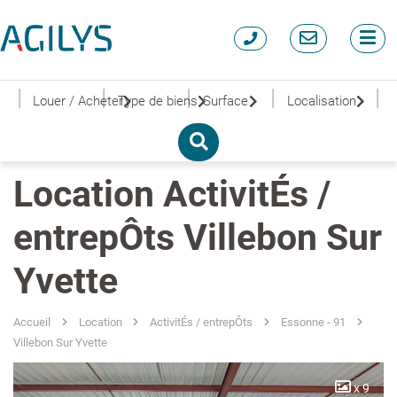
|
|
|
|
|
Louer / Acheter
Type de biens
Surface
Localisation
Location ActivitÉs /
entrepÔts Villebon Sur
Yvette
Accueil
Location
ActivitÉs / entrepÔts
Essonne - 91
Villebon Sur Yvette
x 9