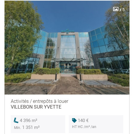
x 5
Activités / entrepôts à louer
VILLEBON SUR YVETTE
140 €
4 396 m²
HT HC /m² /an
1 351 m²
Min.