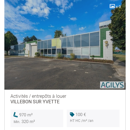
x 9
Activités / entrepôts à louer
VILLEBON SUR YVETTE
100 €
970 m²
HT HC /m² /an
320 m²
Min.