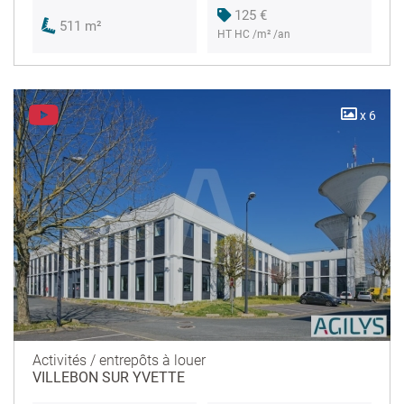
125 €
511 m²
HT HC /m² /an
x 6
Activités / entrepôts à louer
VILLEBON SUR YVETTE