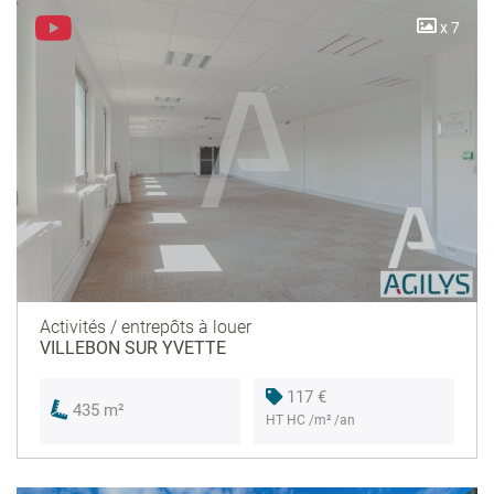
x 7
Activités / entrepôts à louer
VILLEBON SUR YVETTE
117 €
435 m²
HT HC /m² /an