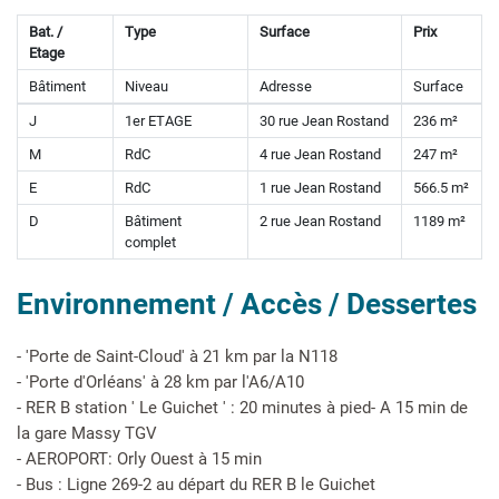
Bat. /
Type
Surface
Prix
Etage
Bâtiment
Niveau
Adresse
Surface
J
1er ETAGE
30 rue Jean Rostand
236 m²
M
RdC
4 rue Jean Rostand
247 m²
E
RdC
1 rue Jean Rostand
566.5 m²
D
Bâtiment
2 rue Jean Rostand
1189 m²
complet
Environnement / Accès / Dessertes
- 'Porte de Saint-Cloud' à 21 km par la N118
- 'Porte d'Orléans' à 28 km par l'A6/A10
- RER B station ' Le Guichet ' : 20 minutes à pied- A 15 min de
la gare Massy TGV
- AEROPORT: Orly Ouest à 15 min
- Bus : Ligne 269-2 au départ du RER B le Guichet