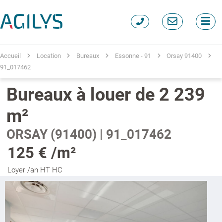
Accueil
Location
Bureaux
Essonne - 91
Orsay 91400
91_017462
Bureaux à louer de 2 239
m²
ORSAY (91400) | 91_017462
125 € /m²
Loyer /an HT HC