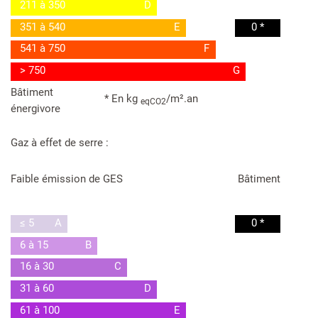
211 à 350
D
351 à 540
E
0 *
541 à 750
F
> 750
G
Bâtiment
* En kg
/m².an
eqCO2
énergivore
Gaz à effet de serre :
Faible émission de GES
Bâtiment
≤ 5
A
0 *
6 à 15
B
16 à 30
C
31 à 60
D
61 à 100
E