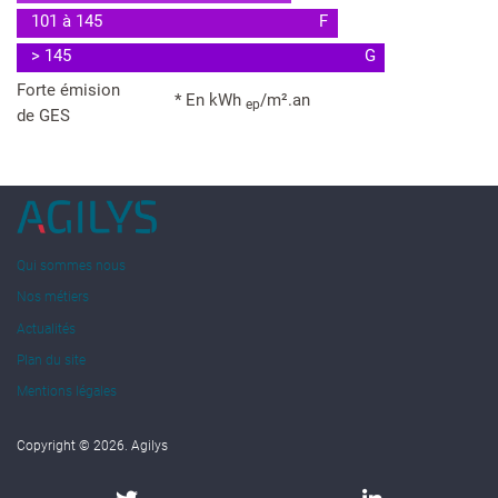
101 à 145
F
> 145
G
Forte émision
* En kWh
/m².an
ep
de GES
Qui sommes nous
Nos métiers
Actualités
Plan du site
Mentions légales
Copyright © 2026. Agilys