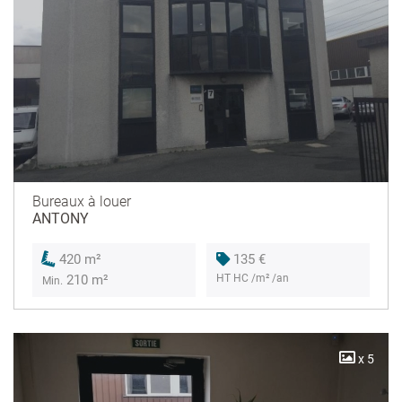
Bureaux à louer
ANTONY
135 €
420 m²
HT HC /m² /an
210 m²
Min.
x 5