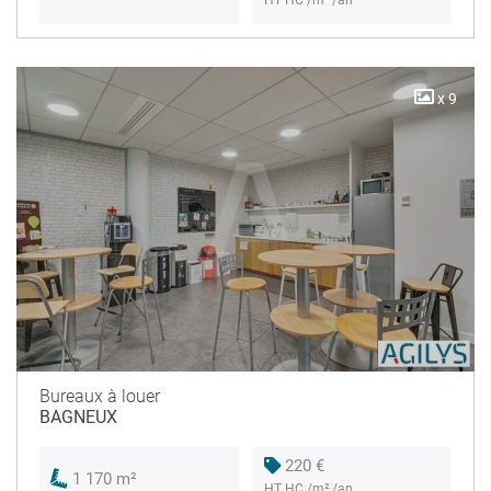
HT HC /m² /an
x 9
Bureaux à louer
BAGNEUX
220 €
1 170 m²
HT HC /m² /an