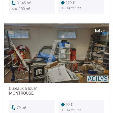
120 €
3 145 m²
HT HC /m² /an
100 m²
Min.
x 5
Bureaux à louer
MONTROUGE
90 €
79 m²
HT HC /m² /an