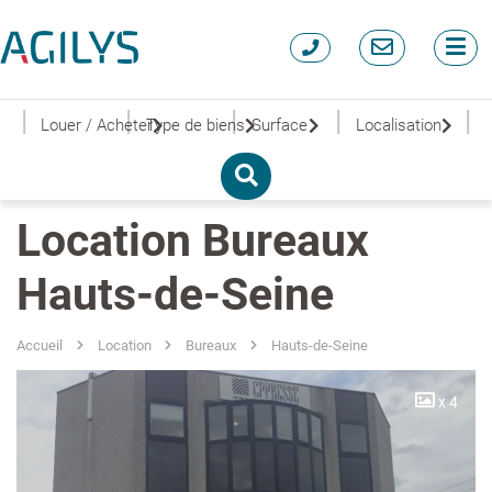
|
|
|
|
|
Louer / Acheter
Type de biens
Surface
Localisation
Location Bureaux
Hauts-de-Seine
Accueil
Location
Bureaux
Hauts-de-Seine
x 4