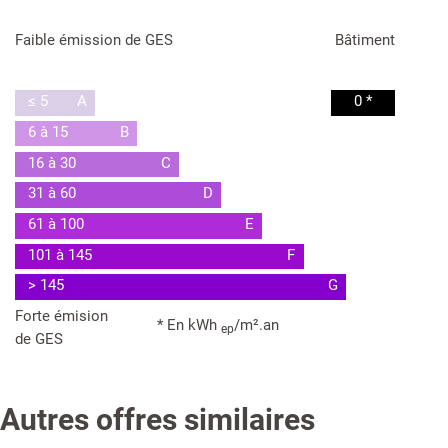
Faible émission de GES
Bâtiment
≤ 5
A
0 *
6 à 15
B
16 à 30
C
31 à 60
D
61 à 100
E
101 à 145
F
> 145
G
Forte émision
* En kWh
/m².an
ep
de GES
Autres offres similaires