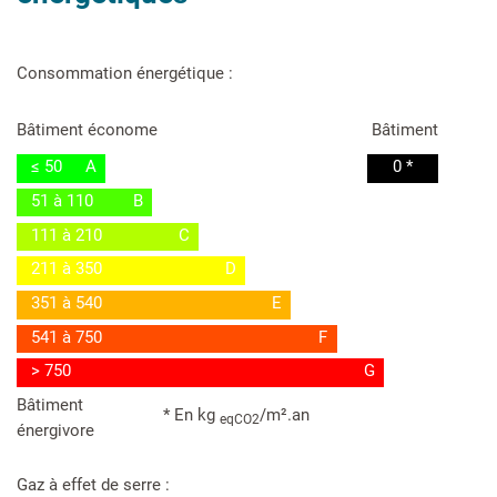
Consommation énergétique :
Bâtiment économe
Bâtiment
≤ 50
A
0 *
51 à 110
B
111 à 210
C
211 à 350
D
351 à 540
E
541 à 750
F
> 750
G
Bâtiment
* En kg
/m².an
eqCO2
énergivore
Gaz à effet de serre :