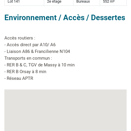
Lot 141
2e étage
Bureaux
552 m²
Environnement / Accès / Dessertes
Accès routiers :
- Accès direct par A10/ A6
- Liaison A86 & Francilienne N104
Transports en commun :
- RER B & C, TGV de Massy à 10 min
- RER B Orsay à 8 min
- Réseau APTR