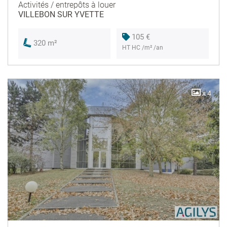
Activités / entrepôts à louer
VILLEBON SUR YVETTE
105 €
320 m²
HT HC /m² /an
x 4