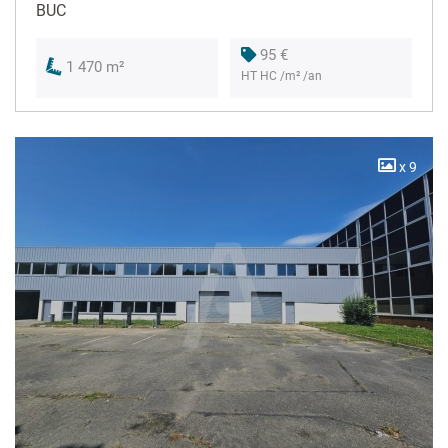
BUC
95 €
1 470 m²
HT HC /m² /an
x 9