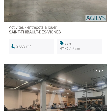
Activités / entrepôts à louer
SAINT-THIBAULT-DES-VIGNES
88 €
2 003 m²
HT HC /m² /an
x 5