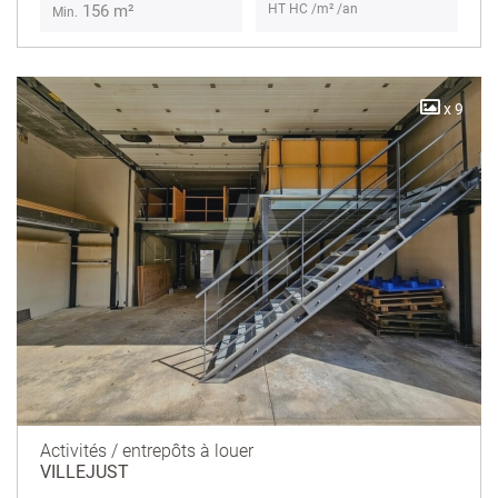
HT HC /m² /an
156 m²
Min.
x 9
Activités / entrepôts à louer
VILLEJUST