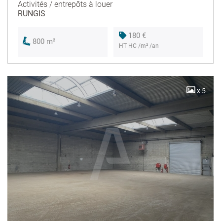
Activités / entrepôts à louer
RUNGIS
180 €
800 m²
HT HC /m² /an
x 5