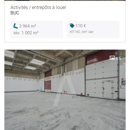
Activités / entrepôts à louer
BUC
110 €
2 964 m²
HT HC /m² /an
1 002 m²
Min.
x 5