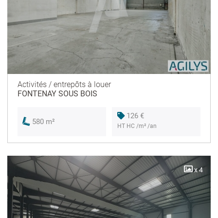
Activités / entrepôts à louer
FONTENAY SOUS BOIS
126 €
580 m²
HT HC /m² /an
x 4