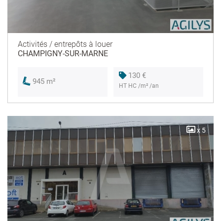
Activités / entrepôts à louer
CHAMPIGNY-SUR-MARNE
130 €
945 m²
HT HC /m² /an
x 5