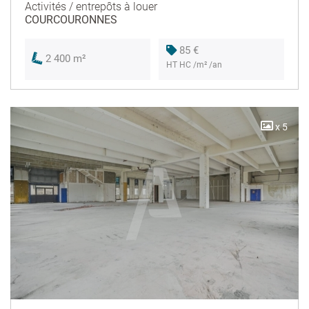
Activités / entrepôts à louer
COURCOURONNES
85 €
2 400 m²
HT HC /m² /an
x 5