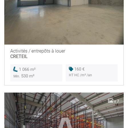
Activités / entrepôts à louer
CRETEIL
160 €
1 066 m²
HT HC /m² /an
530 m²
Min.
x 7