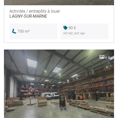
Activités / entrepôts à louer
LAGNY-SUR-MARNE
90 €
750 m²
HT HC /m² /an
x 4