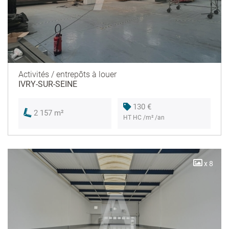
Activités / entrepôts à louer
IVRY-SUR-SEINE
130 €
2 157 m²
HT HC /m² /an
x 8