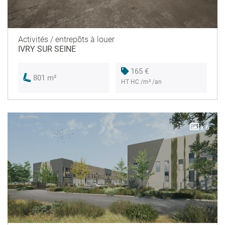
Activités / entrepôts à louer
IVRY SUR SEINE
165 €
801 m²
HT HC /m² /an
x 6