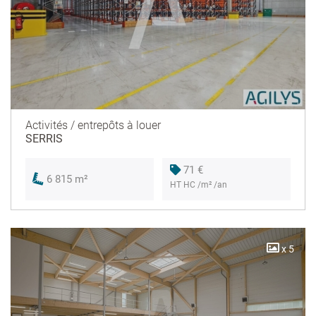
Activités / entrepôts à louer
SERRIS
71 €
6 815 m²
HT HC /m² /an
x 5