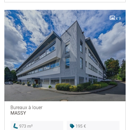
x 9
Bureaux à louer
MASSY
195 €
973 m²