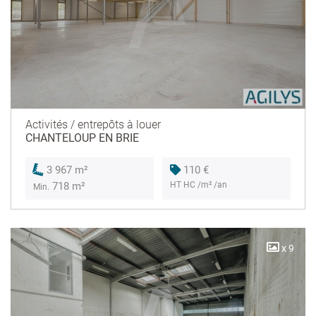
Activités / entrepôts à louer
CHANTELOUP EN BRIE
110 €
3 967 m²
HT HC /m² /an
718 m²
Min.
x 9