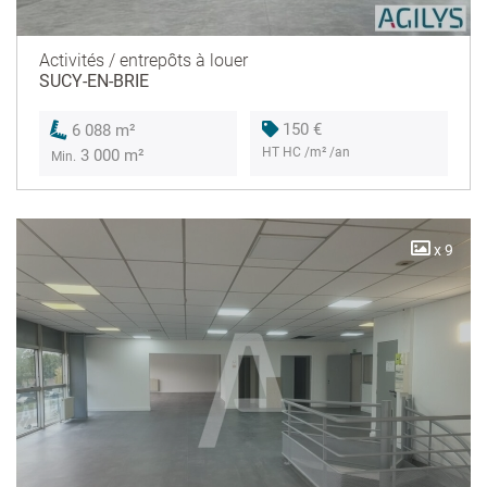
Activités / entrepôts à louer
SUCY-EN-BRIE
150 €
6 088 m²
HT HC /m² /an
3 000 m²
Min.
x 9