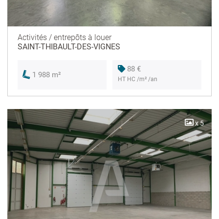
Activités / entrepôts à louer
SAINT-THIBAULT-DES-VIGNES
88 €
1 988 m²
HT HC /m² /an
x 5