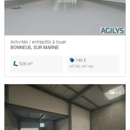
Activités / entrepôts à louer
BONNEUIL SUR MARNE
140 €
528 m²
HT HC /m² /an
x 4