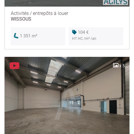
Activités / entrepôts à louer
WISSOUS
104 €
1 351 m²
HT HC /m² /an
x 5