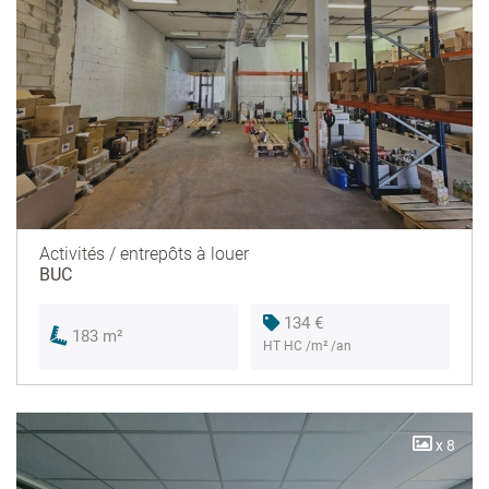
Activités / entrepôts à louer
BUC
134 €
183 m²
HT HC /m² /an
x 8