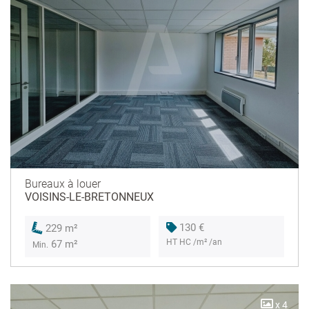
Bureaux à louer
VOISINS-LE-BRETONNEUX
130 €
229 m²
HT HC /m² /an
67 m²
Min.
x 4