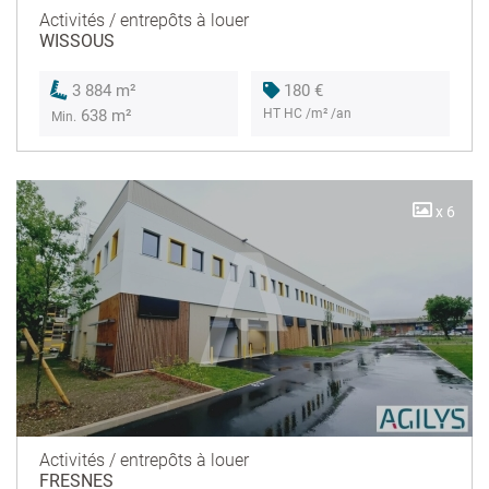
Activités / entrepôts à louer
WISSOUS
180 €
3 884 m²
HT HC /m² /an
638 m²
Min.
x 6
Activités / entrepôts à louer
FRESNES