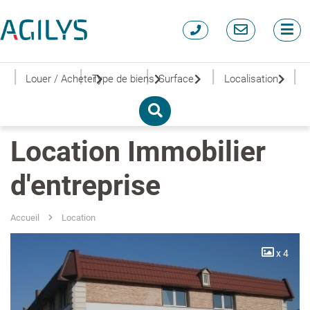
|
|
|
|
|
Louer / Acheter
Type de biens
Surface
Localisation
Location Immobilier
d'entreprise
Accueil
Location
x 4