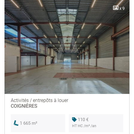
x 9
Activités / entrepôts à louer
COIGNIÈRES
110 €
1 665 m²
HT HC /m² /an