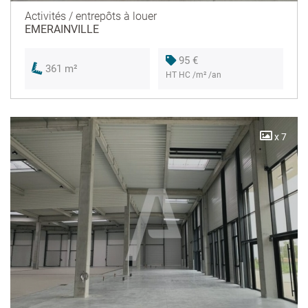
Activités / entrepôts à louer
EMERAINVILLE
95 €
361 m²
HT HC /m² /an
x 7