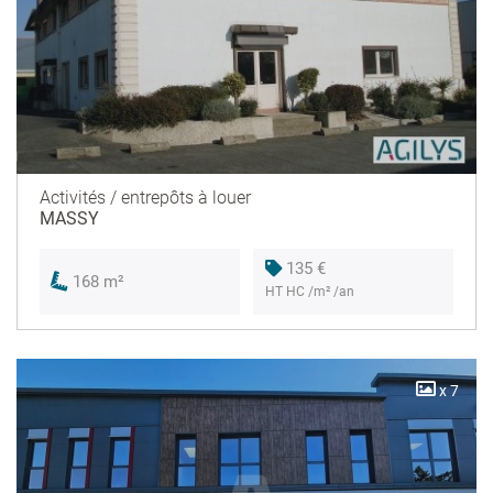
Activités / entrepôts à louer
MASSY
135 €
168 m²
HT HC /m² /an
x 7