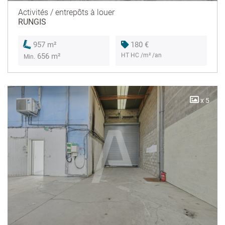
Activités / entrepôts à louer
RUNGIS
180 €
957 m²
HT HC /m² /an
656 m²
Min.
x 5