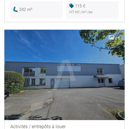
115 €
242 m²
HT HC /m² /an
x 8
Activités / entrepôts à louer