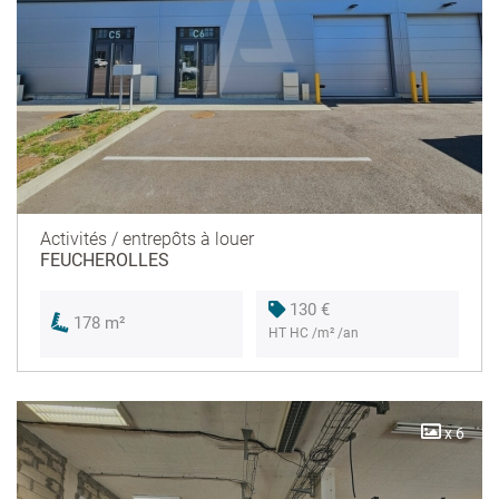
Activités / entrepôts à louer
FEUCHEROLLES
130 €
178 m²
HT HC /m² /an
x 6