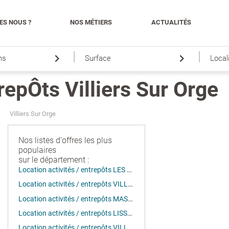
ES NOUS ?
NOS MÉTIERS
ACTUALITÉS
|
|
ns
Surface
Local
repÔts Villiers Sur Orge
Villiers Sur Orge
Nos listes d'offres les plus
populaires
sur le département :
Location activités / entrepôts LES ULIS (91940)
Location activités / entrepôts VILLEBON SUR YVETTE (91140)
Location activités / entrepôts MASSY (91300)
Location activités / entrepôts LISSES (91090)
Location activités / entrepôts VILLEBON SUR YVETTE (91940)