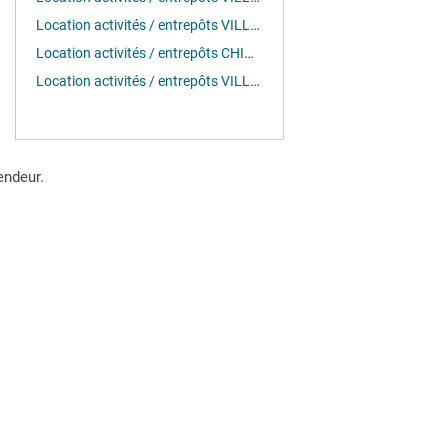
Location activités / entrepôts VILLEBON-SUR-YVETTE (91140)
Location activités / entrepôts CHILLY MAZARIN (91380)
Location activités / entrepôts VILLEJUST (91140)
endeur.