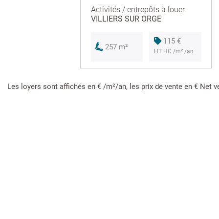
Activités / entrepôts à louer
VILLIERS SUR ORGE
115 €
257 m²
HT HC /m² /an
Les loyers sont affichés en € /m²/an, les prix de vente en € Net v