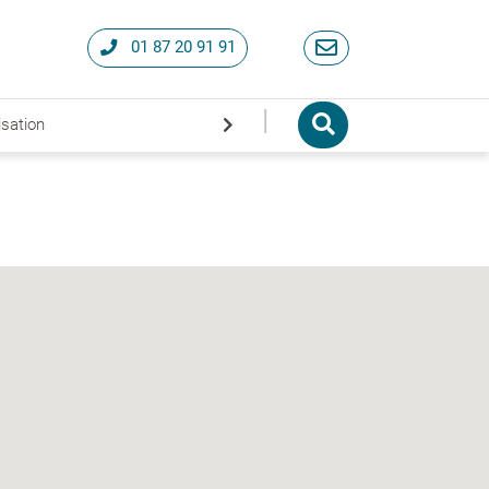
01 87 20 91 91
|
isation