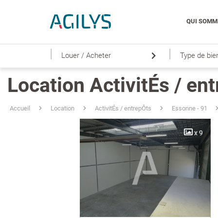
QUI SOMM
|
|
Louer / Acheter
Type de bie
Location ActivitÉs / ent
Accueil
Location
ActivitÉs / entrepÔts
Essonne - 91
x 9