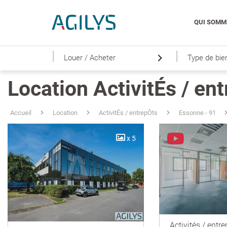
QUI SOMM
|
|
Louer / Acheter
Type de bie
Location ActivitÉs / en
Accueil
Location
ActivitÉs / entrepÔts
Essonne - 91
x 5
Activités / entre