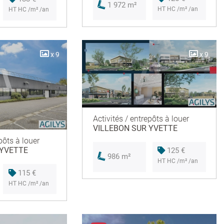
1 972 m²
HT HC /m² /an
HT HC /m² /an
x 9
x 9
Activités / entrepôts à louer
VILLEBON SUR YVETTE
pôts à louer
 YVETTE
125 €
986 m²
HT HC /m² /an
115 €
HT HC /m² /an