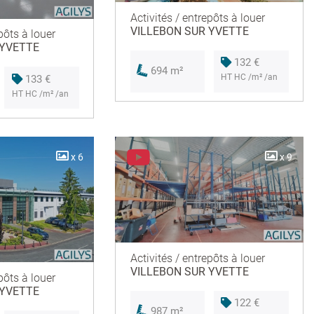
Activités / entrepôts à louer
VILLEBON SUR YVETTE
pôts à louer
 YVETTE
132 €
694 m²
HT HC /m² /an
133 €
HT HC /m² /an
x 6
x 9
Activités / entrepôts à louer
VILLEBON SUR YVETTE
pôts à louer
 YVETTE
122 €
987 m²