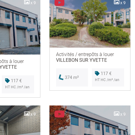
x 9
x 9
Activités / entrepôts à louer
VILLEBON SUR YVETTE
pôts à louer
 YVETTE
117 €
374 m²
HT HC /m² /an
117 €
HT HC /m² /an
x 9
x 9