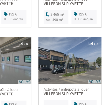
 YVETTE
VILLEBON SUR YVETTE
132 €
125 €
2 465 m²
HT HC /m² /an
HT HC /m² /an
490 m²
Min.
x 8
x 9
Activités / entrepôts à louer
pôts à louer
VILLEBON SUR YVETTE
 YVETTE
125 €
133 €