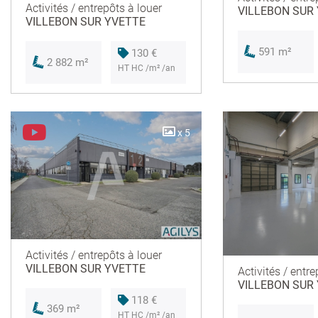
Activités / entrepôts à louer
VILLEBON SUR
VILLEBON SUR YVETTE
591 m²
130 €
2 882 m²
HT HC /m² /an
x 5
Activités / entrepôts à louer
VILLEBON SUR YVETTE
Activités / entre
VILLEBON SUR
118 €
369 m²
HT HC /m² /an