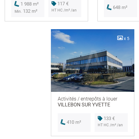
117 €
1 988 m²
648 m²
HT HC /m² /an
132 m²
Min.
x 5
Activités / entrepôts à louer
VILLEBON SUR YVETTE
133 €
410 m²
HT HC /m² /an