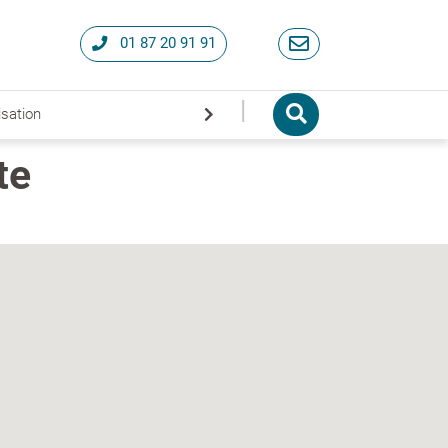
01 87 20 91 91
|
isation
te