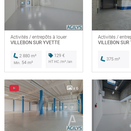
Activités / entrepôts à louer
Activités / entre
VILLEBON SUR YVETTE
VILLEBON SUR
129 €
2 880 m²
375 m²
HT HC /m² /an
54 m²
Min.
x 6