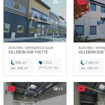
x 7
Activités / entrepôts à louer
Activités / entre
VILLEBON SUR YVETTE
VILLEBON SUR
115 €
890 m²
2 482 m²
HT HC /m² /an
445 m²
234 m²
Min.
Min.
x 9