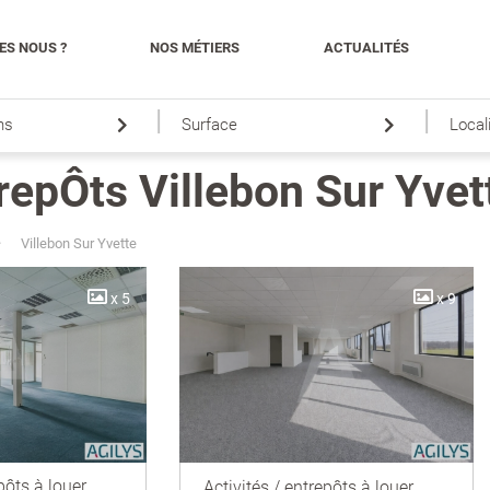
ES NOUS ?
NOS MÉTIERS
ACTUALITÉS
|
|
ns
Surface
Local
trepÔts Villebon Sur Yvet
Villebon Sur Yvette
x 5
x 9
pôts à louer
Activités / entrepôts à louer