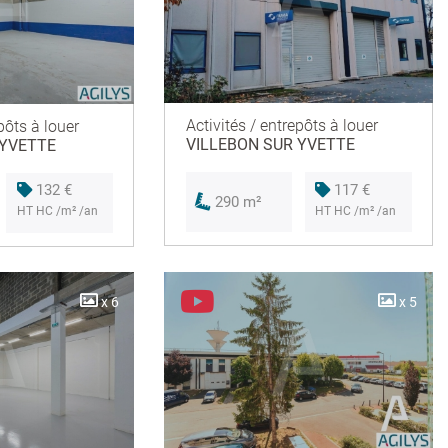
Activités / entrepôts à louer
pôts à louer
VILLEBON SUR YVETTE
 YVETTE
117 €
132 €
290 m²
HT HC /m² /an
HT HC /m² /an
x 6
x 5