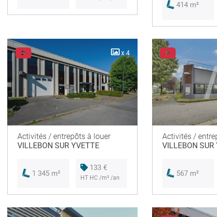
414 m²
x 4
Activités / entrepôts à louer
Activités / entre
VILLEBON SUR YVETTE
VILLEBON SUR
133 €
1 345 m²
567 m²
HT HC /m² /an