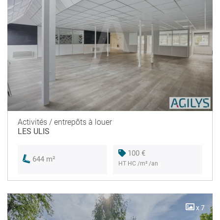
Activités / entrepôts à louer
LES ULIS
100 €
644 m²
HT HC /m² /an
x 7