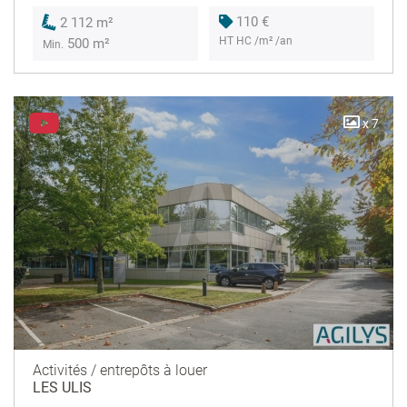
110 €
2 112 m²
HT HC /m² /an
500 m²
Min.
x 7
Activités / entrepôts à louer
LES ULIS