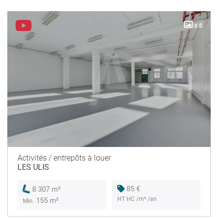
x 6
Activités / entrepôts à louer
LES ULIS
85 €
8 307 m²
HT HC /m² /an
155 m²
Min.