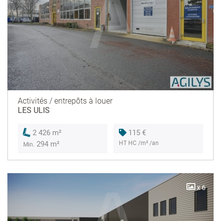
Activités / entrepôts à louer
LES ULIS
115 €
2 426 m²
HT HC /m² /an
294 m²
Min.
x 6