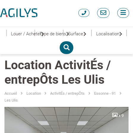
|
|
|
|
|
Louer / Acheter
Type de biens
Surface
Localisation
Location ActivitÉs /
entrepÔts Les Ulis
Accueil
Location
ActivitÉs / entrepÔts
Essonne - 91
Les Ulis
x 9