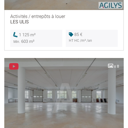
Activités / entrepôts à louer
LES ULIS
85 €
1 125 m²
HT HC /m² /an
603 m²
Min.
x 8