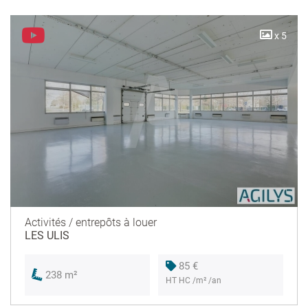
x 5
Activités / entrepôts à louer
LES ULIS
85 €
238 m²
HT HC /m² /an