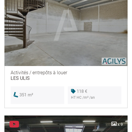
Activités / entrepôts à louer
LES ULIS
118 €
351 m²
HT HC /m² /an
x 9