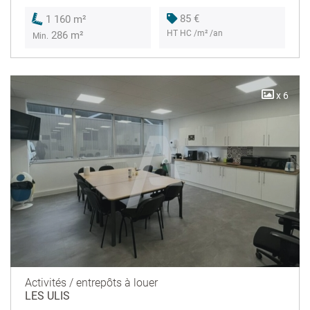
85 €
1 160 m²
HT HC /m² /an
286 m²
Min.
x 6
Activités / entrepôts à louer
LES ULIS