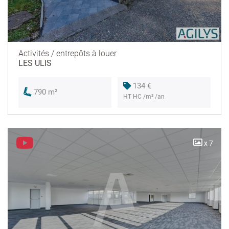
Activités / entrepôts à louer
LES ULIS
134 €
790 m²
HT HC /m² /an
x 7