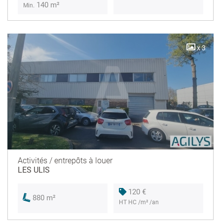
140 m²
Min.
x 3
Activités / entrepôts à louer
LES ULIS
120 €
880 m²
HT HC /m² /an