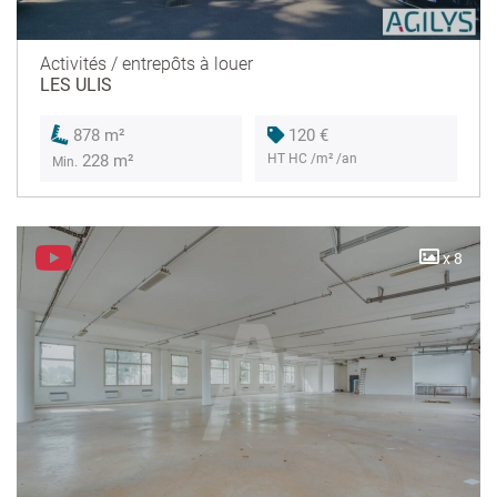
Activités / entrepôts à louer
LES ULIS
120 €
878 m²
HT HC /m² /an
228 m²
Min.
x 8