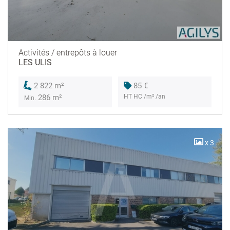
Activités / entrepôts à louer
LES ULIS
85 €
2 822 m²
HT HC /m² /an
286 m²
Min.
x 3