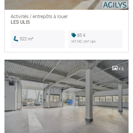
Activités / entrepôts à louer
LES ULIS
85 €
522 m²
HT HC /m² /an
x 6