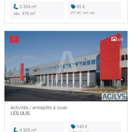
85 €
3 304 m²
HT HC /m² /an
479 m²
Min.
x 9
Activités / entrepôts à louer
LES ULIS
140 €
4 305 m²