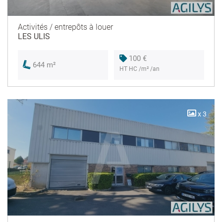
Activités / entrepôts à louer
LES ULIS
100 €
644 m²
HT HC /m² /an
x 3