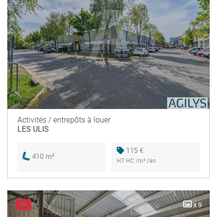
Activités / entrepôts à louer
LES ULIS
115 €
410 m²
HT HC /m² /an
x 9