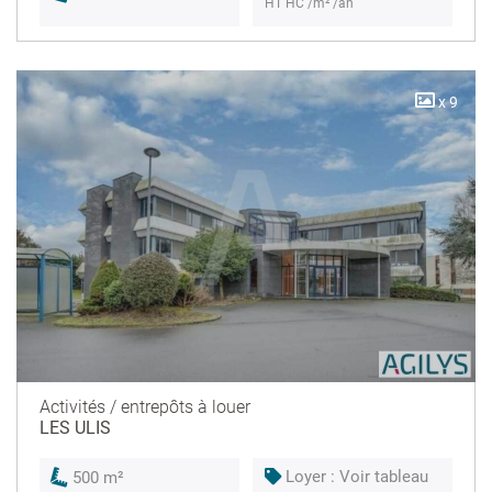
HT HC /m² /an
x 9
Activités / entrepôts à louer
LES ULIS
Loyer : Voir tableau
500 m²