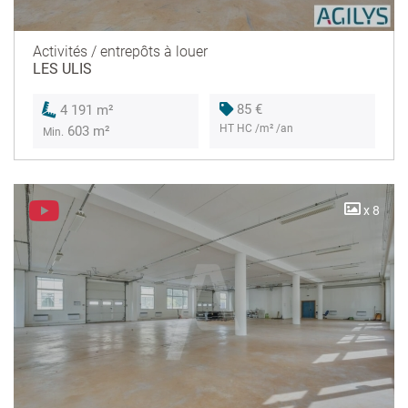
Activités / entrepôts à louer
LES ULIS
85 €
4 191 m²
HT HC /m² /an
603 m²
Min.
x 8