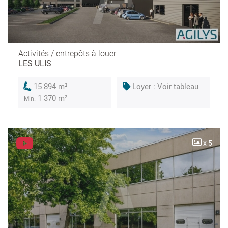
Activités / entrepôts à louer
LES ULIS
Loyer : Voir tableau
15 894 m²
1 370 m²
Min.
x 5