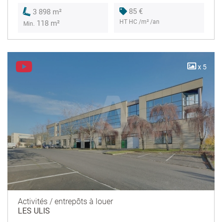
85 €
3 898 m²
HT HC /m² /an
118 m²
Min.
x 5
Activités / entrepôts à louer
LES ULIS