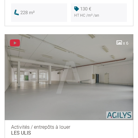
130 €
228 m²
HT HC /m² /an
x 6
Activités / entrepôts à louer
LES ULIS