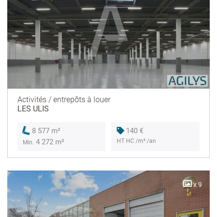
Activités / entrepôts à louer
LES ULIS
140 €
8 577 m²
HT HC /m² /an
4 272 m²
Min.
x 9