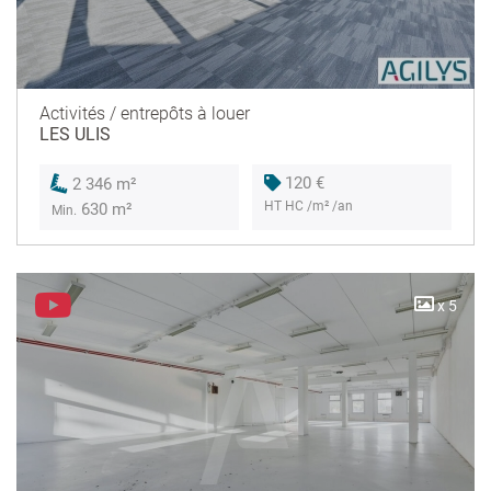
Activités / entrepôts à louer
LES ULIS
120 €
2 346 m²
HT HC /m² /an
630 m²
Min.
x 5