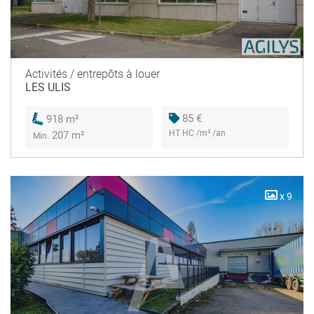
Activités / entrepôts à louer
LES ULIS
85 €
918 m²
HT HC /m² /an
207 m²
Min.
x 9