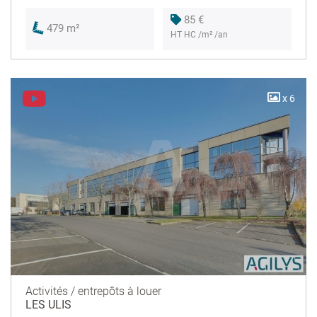
85 €
479 m²
HT HC /m² /an
x 6
Activités / entrepôts à louer
LES ULIS