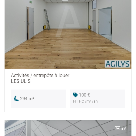
Activités / entrepôts à louer
LES ULIS
100 €
294 m²
HT HC /m² /an
x 6