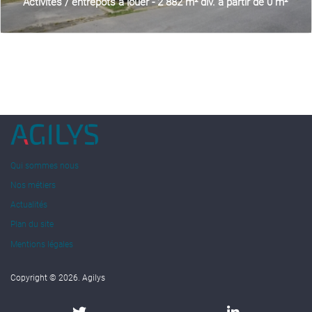
Activités / entrepôts à louer - 2 882 m² div. à partir de 0 m²
Qui sommes nous
Nos métiers
Actualités
Plan du site
Mentions légales
Copyright © 2026. Agilys