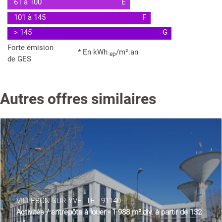
61 à 100
E
101 à 145
F
> 145
G
Forte émision
* En kWh
/m².an
ep
de GES
Autres offres similaires
VILLEBON SUR YVETTE - 91140
Activités / entrepôts à louer - 1 988 m² div. à partir de 132