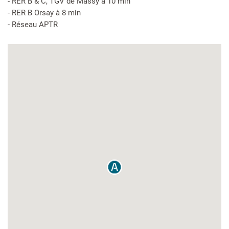
- RER B & C, TGV de Massy à 10 min
- RER B Orsay à 8 min
- Réseau APTR