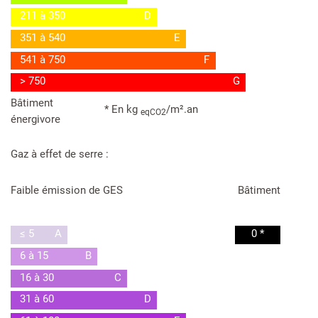
211 à 350
D
351 à 540
E
541 à 750
F
> 750
G
Bâtiment
* En kg
/m².an
eqCO2
énergivore
Gaz à effet de serre :
Faible émission de GES
Bâtiment
≤ 5
A
0 *
6 à 15
B
16 à 30
C
31 à 60
D