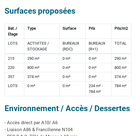
Surfaces proposées
Bat. /
Type
Surface
Prix
Prix/m2
Etage
LOTS
ACTIVITES /
BUREAUX
BUREAUX
TOTAL
STOCKAGE
(RDC)
(R+1)
215
290 m²
0 m²
0 m²
290 m²
220
800 m²
0 m²
0 m²
800 m²
357
374 m²
0 m²
0 m²
374 m²
LOTS
0 m²
0 m²
234 m² -
784 m²
784 m²
Environnement / Accès / Dessertes
- Accès direct par A10/ A6
- Liaison A86 & Francilienne N104