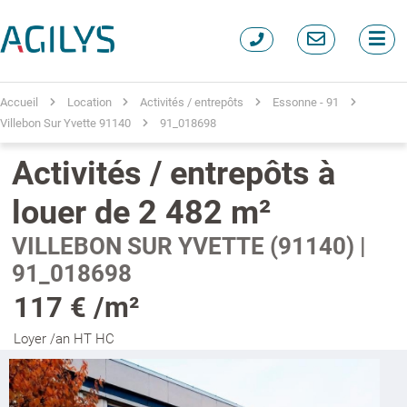
Accueil
Location
Activités / entrepôts
Essonne - 91
Villebon Sur Yvette 91140
91_018698
Activités / entrepôts à
louer de 2 482 m²
VILLEBON SUR YVETTE (91140) |
91_018698
117 € /m²
Loyer /an HT HC