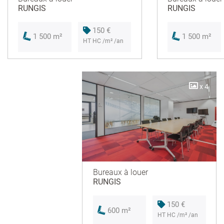
RUNGIS
RUNGIS
150 €
1 500 m²
1 500 m²
HT HC /m² /an
x 4
Bureaux à louer
RUNGIS
150 €
600 m²
HT HC /m² /an