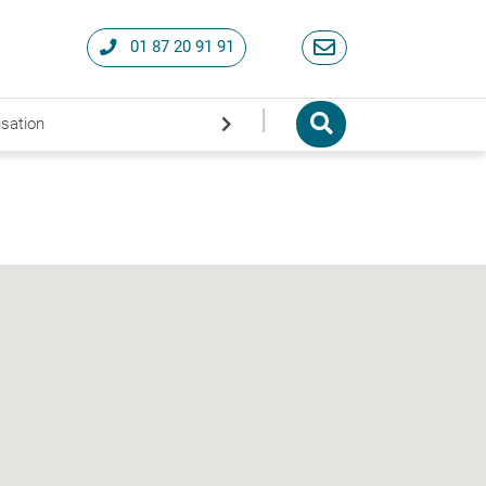
01 87 20 91 91
|
isation