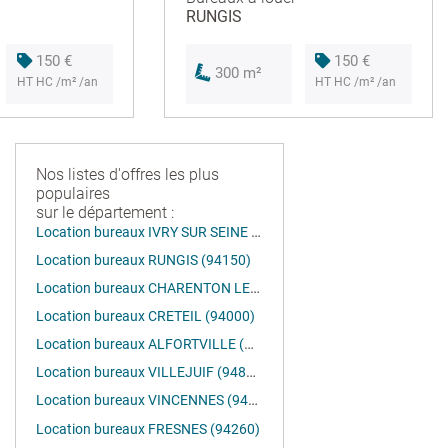
RUNGIS
150 €
150 €
300 m²
HT HC /m² /an
HT HC /m² /an
Nos listes d'offres les plus
populaires
sur le département :
Location bureaux IVRY SUR SEINE (94200)
Location bureaux RUNGIS (94150)
Location bureaux CHARENTON LE PONT (94220)
Location bureaux CRETEIL (94000)
Location bureaux ALFORTVILLE (94140)
Location bureaux VILLEJUIF (94800)
Location bureaux VINCENNES (94300)
Location bureaux FRESNES (94260)