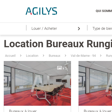
QUI SOMM
|
|
Louer / Acheter
Type de bie
Location Bureaux Rung
Accueil
Location
Bureaux
Val-de-Marne - 94
Run
x 5
Bureaux à louer
Bureaux à louer