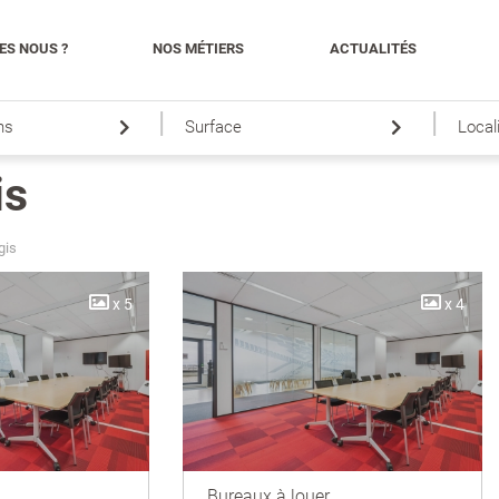
ES NOUS ?
NOS MÉTIERS
ACTUALITÉS
|
|
ns
Surface
Local
is
gis
x 5
x 4
Bureaux à louer