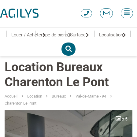
|
|
|
|
|
Louer / Acheter
Type de biens
Surface
Localisation
Location Bureaux
Charenton Le Pont
Accueil
Location
Bureaux
Val-de-Marne - 94
Charenton Le Pont
x 5