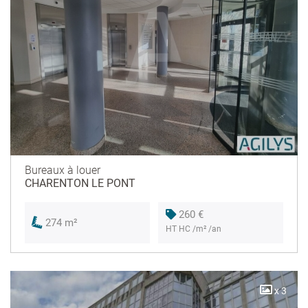
Bureaux à louer
CHARENTON LE PONT
260 €
274 m²
HT HC /m² /an
x 3