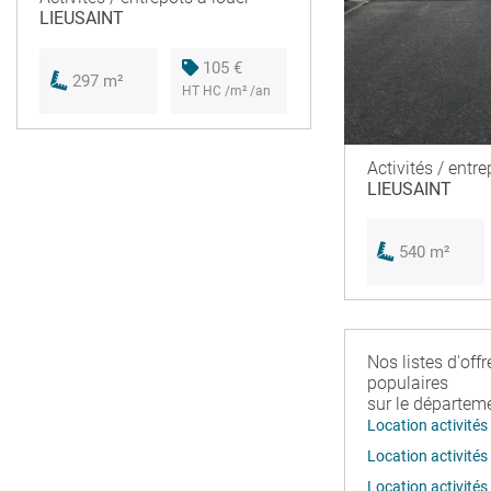
LIEUSAINT
105 €
297 m²
HT HC /m² /an
Activités / entre
LIEUSAINT
540 m²
Nos listes d'offr
populaires
sur le départeme