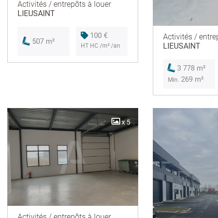
Activités / entrepôts à louer
LIEUSAINT
100 €
Activités / entre
507 m²
LIEUSAINT
HT HC /m² /an
3 778 m²
269 m²
Min.
x 5
Activités / entrepôts à louer