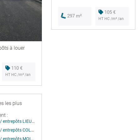
105 €
297 m²
HT HC /m² /an
pôts à louer
110 €
HT HC /m² /an
es les plus
nt :
Location activités / entrepôts LIEUSAINT (77127)
Location activités / entrepôts COLLÉGIEN (77090)
Location activités / entrepôts MOISSY CRAMAYEL (77550)