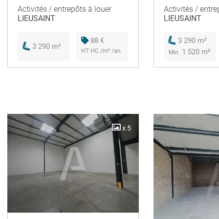
Activités / entre
Activités / entrepôts à louer
LIEUSAINT
LIEUSAINT
3 290 m²
88 €
3 290 m²
1 520 m²
HT HC /m² /an
Min.
x 5