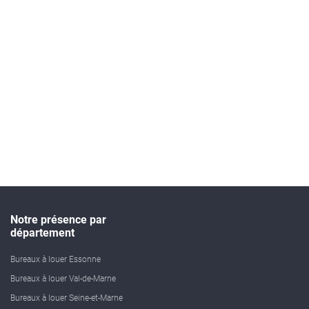
Notre présence par
département
Bureaux à louer Essonne
Bureaux à louer Val-de-Marne
Bureaux à louer Seine-et-Marne