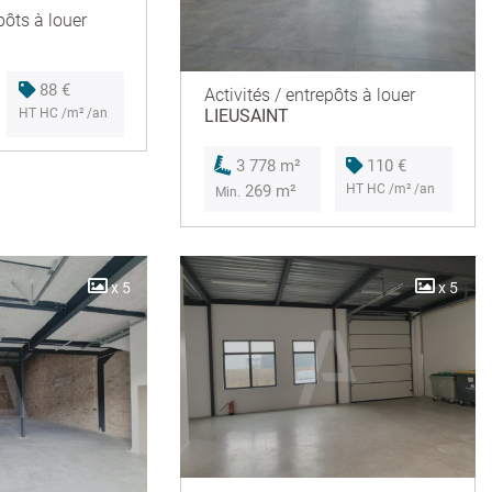
pôts à louer
88 €
Activités / entrepôts à louer
HT HC /m² /an
LIEUSAINT
110 €
3 778 m²
HT HC /m² /an
269 m²
Min.
x 5
x 5