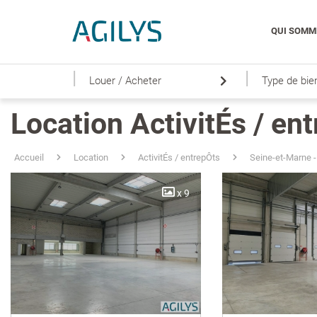
QUI SOMM
|
|
Louer / Acheter
Type de bie
Location ActivitÉs / en
Accueil
Location
ActivitÉs / entrepÔts
Seine-et-Marne -
x 9