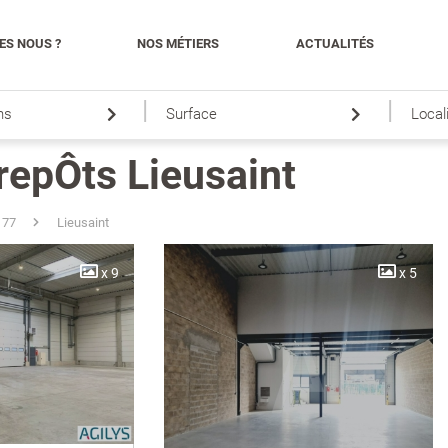
ES NOUS ?
NOS MÉTIERS
ACTUALITÉS
|
|
ns
Surface
Local
trepÔts Lieusaint
 77
Lieusaint
x 9
x 5