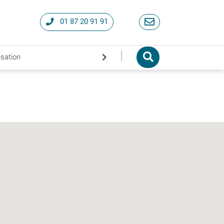
01 87 20 91 91
|
isation