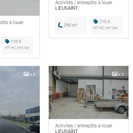
Activités / entrepôts à louer
LIEUSAINT
110 €
pôts à louer
290 m²
HT HC /m² /an
110 €
HT HC /m² /an
x 4
x 5
Activités / entrepôts à louer
LIEUSAINT