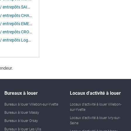
Location activités / entrepôts SAINT-THIBAULT-DES-VIGNES (77400)
Location activités / entrepôts CHALIFERT (77144)
Location activités / entrepôts EMERAINVILLE (77184)
Location activités / entrepôts CROISSY-BEAUBOURG (77183)
Location activités / entrepôts Lognes (77185)
endeur.
Bureaux à louer
Locaux d'activité à louer
Bureaux à louer Villebon-sur-Yvette
Locaux d'activité à louer Villebon-
sur-Yvette
Bureaux à louer Massy
Locaux d'activité à louer Ivry-sur-
Bureaux à louer Orsay
Seine
Bureaux à louer Les Ulis