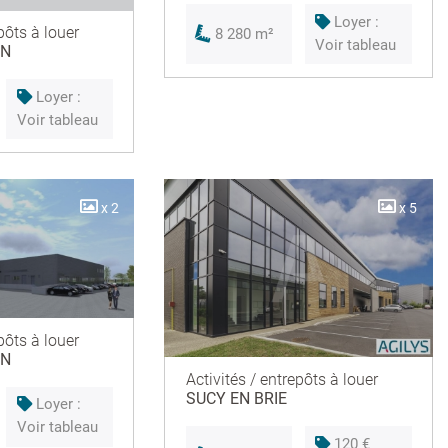
Loyer :
pôts à louer
8 280 m²
Voir tableau
IN
Loyer :
Voir tableau
x 2
x 5
pôts à louer
IN
Activités / entrepôts à louer
SUCY EN BRIE
Loyer :
Voir tableau
120 €