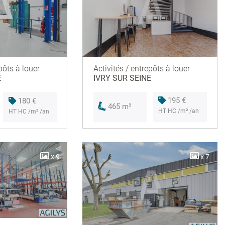
Activités / entrepôts à louer
pôts à louer
IVRY SUR SEINE
E
195 €
180 €
465 m²
HT HC /m² /an
HT HC /m² /an
x 9
x 7