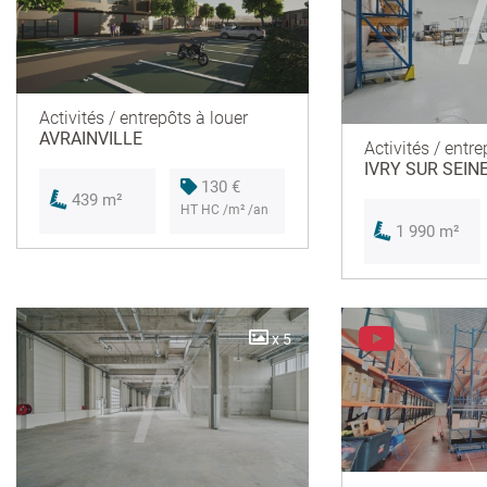
Activités / entrepôts à louer
AVRAINVILLE
Activités / entre
IVRY SUR SEIN
130 €
439 m²
HT HC /m² /an
1 990 m²
x 5