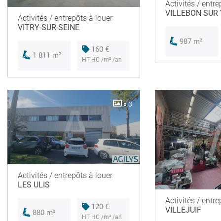
Activités / entre
VILLEBON SUR
Activités / entrepôts à louer
VITRY-SUR-SEINE
987 m²
160 €
1 811 m²
HT HC /m² /an
x 3
Activités / entrepôts à louer
LES ULIS
Activités / entre
120 €
VILLEJUIF
880 m²
HT HC /m² /an