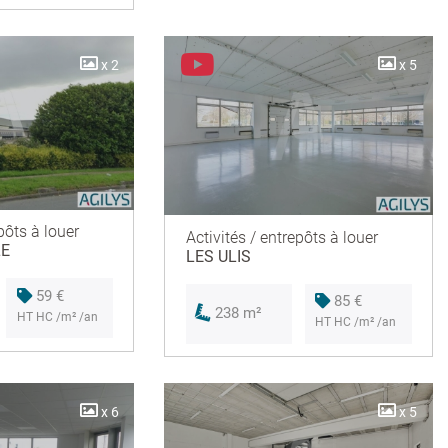
x 2
x 5
pôts à louer
Activités / entrepôts à louer
LE
LES ULIS
59 €
85 €
238 m²
HT HC /m² /an
HT HC /m² /an
x 6
x 5