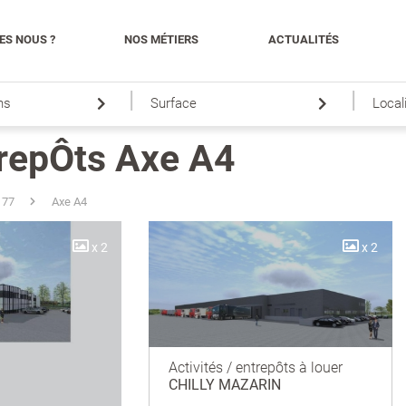
ES NOUS ?
NOS MÉTIERS
ACTUALITÉS
|
|
ns
Surface
Local
trepÔts Axe A4
 77
Axe A4
x 2
x 2
Activités / entrepôts à louer
CHILLY MAZARIN