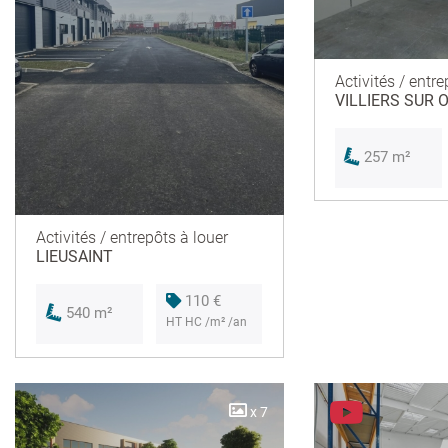
Activités / entre
VILLIERS SUR 
257 m²
Activités / entrepôts à louer
LIEUSAINT
110 €
540 m²
HT HC /m² /an
x 7