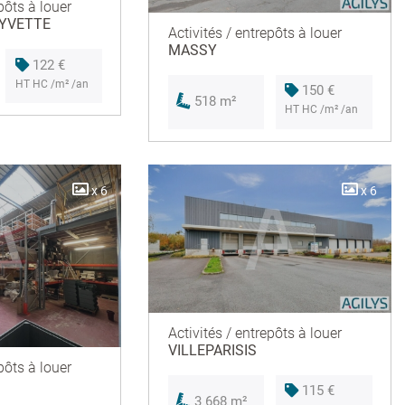
pôts à louer
 YVETTE
Activités / entrepôts à louer
MASSY
122 €
HT HC /m² /an
150 €
518 m²
HT HC /m² /an
x 6
x 6
Activités / entrepôts à louer
VILLEPARISIS
pôts à louer
115 €
3 668 m²