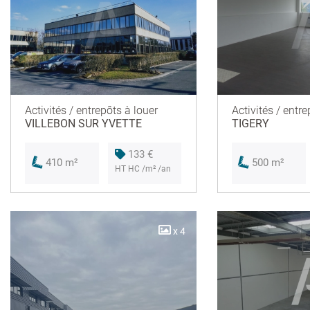
Activités / entrepôts à louer
Activités / entre
VILLEBON SUR YVETTE
TIGERY
133 €
410 m²
500 m²
HT HC /m² /an
x 4