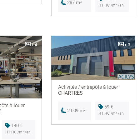
287 m²
HT HC /m² /an
x 4
x 3
Activités / entrepôts à louer
CHARTRES
pôts à louer
59 €
2 009 m²
E
HT HC /m² /an
140 €
HT HC /m² /an