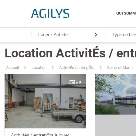
QUI SOMM
|
|
Louer / Acheter
Type de bie
Location ActivitÉs / en
Accueil
Location
ActivitÉs / entrepÔts
Seine-et-Marne -
x 5
Activités / entrepôts à louer