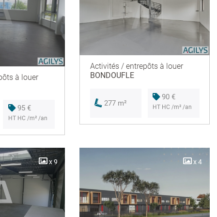
Activités / entrepôts à louer
BONDOUFLE
pôts à louer
90 €
277 m²
95 €
HT HC /m² /an
HT HC /m² /an
x 9
x 4