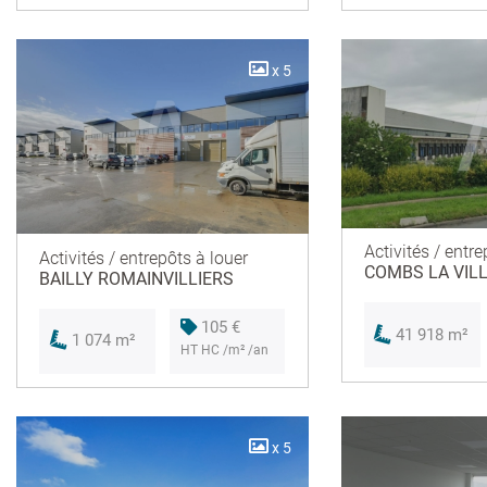
x 5
Activités / entre
Activités / entrepôts à louer
COMBS LA VIL
BAILLY ROMAINVILLIERS
105 €
41 918 m²
1 074 m²
HT HC /m² /an
x 5