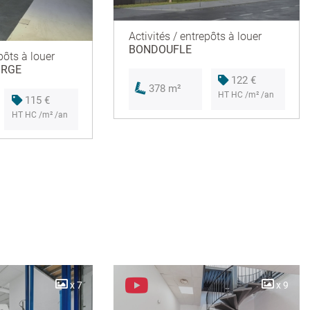
Activités / entrepôts à louer
BONDOUFLE
pôts à louer
ORGE
122 €
378 m²
HT HC /m² /an
115 €
HT HC /m² /an
x 7
x 9