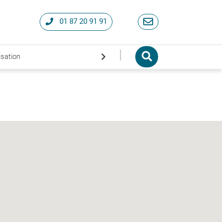
01 87 20 91 91
|
isation