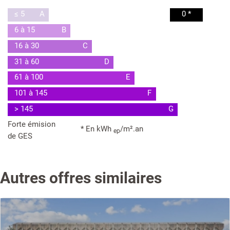
≤ 5
A
0 *
6 à 15
B
16 à 30
C
31 à 60
D
61 à 100
E
101 à 145
F
> 145
G
Forte émision
* En kWh
/m².an
ep
de GES
Autres offres similaires