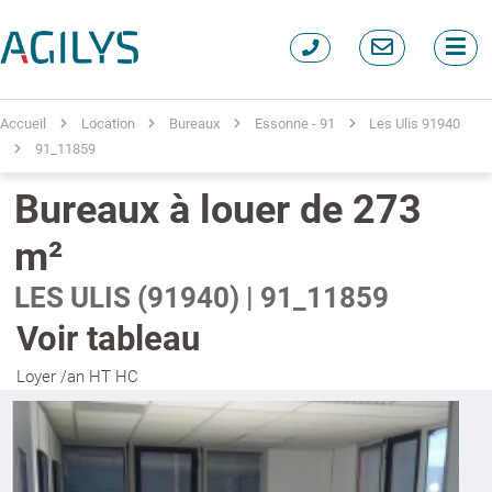
Accueil
Location
Bureaux
Essonne - 91
Les Ulis 91940
91_11859
Bureaux à louer de 273
m²
LES ULIS (91940) | 91_11859
Voir tableau
Loyer /an HT HC