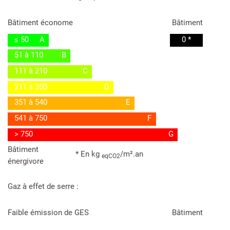
Bâtiment économe
Bâtiment
≤ 50
A
0 *
51 à 110
B
111 à 210
C
211 à 350
D
351 à 540
E
541 à 750
F
> 750
G
Bâtiment
* En kg
/m².an
eqCO2
énergivore
Gaz à effet de serre :
Faible émission de GES
Bâtiment