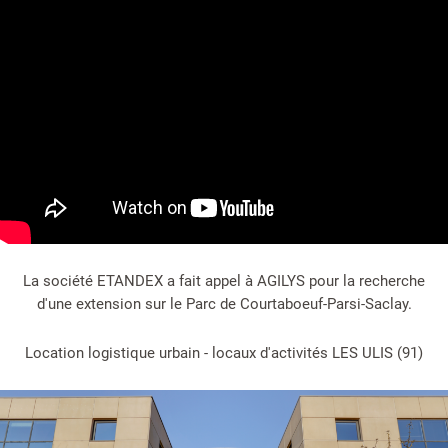
La société ETANDEX a fait appel à AGILYS pour la recherche
d'une extension sur le Parc de Courtaboeuf-Parsi-Saclay.
Location logistique urbain - locaux d'activités LES ULIS (91)