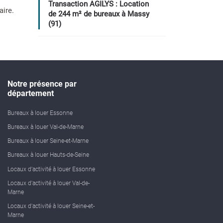
Transaction AGILYS : Location
aire.
de 244 m² de bureaux à Massy
(91)
Notre présence par
département
Bureaux à louer Essonne
Bureaux à louer Val-de-Marne
Bureaux à louer Seine-et-Marne
Bureaux à louer Hauts-de-Seine
Locaux d'activité à louer Essonne
Locaux d'activité à louer Val-de-
Marne
Locaux d'activité à louer Seine-et-
Marne