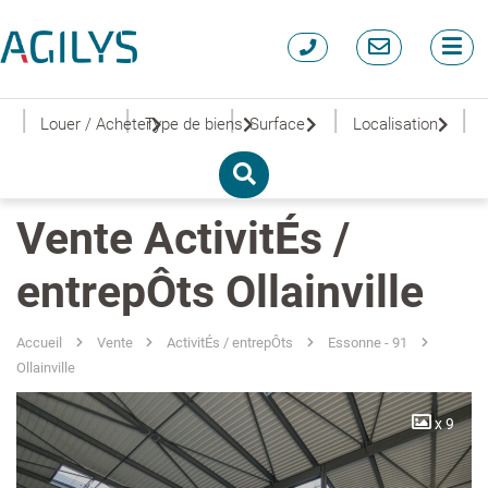
|
|
|
|
|
Louer / Acheter
Type de biens
Surface
Localisation
Vente ActivitÉs /
entrepÔts Ollainville
Accueil
Vente
ActivitÉs / entrepÔts
Essonne - 91
Ollainville
x 9