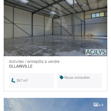
Activités / entrepôts à vendre
OLLAINVILLE
Nous consulter
367 m²
x 9