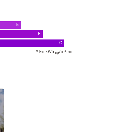
E
F
G
* En kWh
/m².an
ep