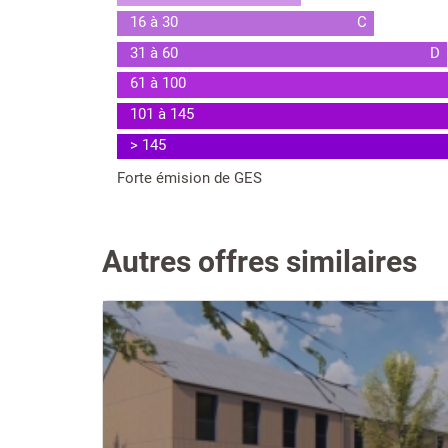
16 à 30
C
31 à 60
D
61 à 100
101 à 145
> 145
Forte émision de GES
Autres offres similaires