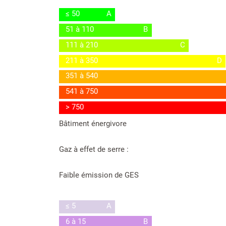
≤ 50
A
51 à 110
B
111 à 210
C
211 à 350
D
351 à 540
541 à 750
> 750
Bâtiment énergivore
Gaz à effet de serre :
Faible émission de GES
≤ 5
A
6 à 15
B