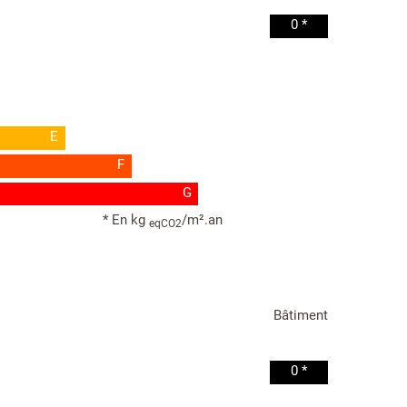
0 *
E
F
G
* En kg
/m².an
eqCO2
Bâtiment
0 *