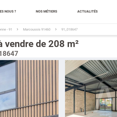
ES NOUS ?
NOS MÉTIERS
ACTUALITÉS
nne - 91
Marcoussis 91460
91_018647
 à vendre de 208 m²
018647